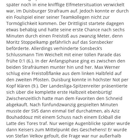
später noch in eine knifflige Elfmetersituation verwickelt
war, im Duisburger Strafraum auf. Jedoch konnte er durch
ein Foulspiel einer seiner Teamkollegen nicht zur
Tormöglichkeit kommen. Der Drittligist startete dagegen
etwas behäbig und hatte seine erste Chance nach sechs
Minuten durch einen Freistoß aus zwanzig Meter, denn
Moritz Stoppelkamp gefährlich auf das Sonsbecker
beförderte. Allerdings verhinderte Sonsbeck’s
Schlussmann Tim Weichelt mit einer tollen Parade das
frühe 0:1 (6.). In der Anfangsphase ging es zwischen den
beiden Strafräumen munter hin und her. Max Werner
schlug eine Freistoßflanke aus dem linken Halbfeld auf
den zweiten Pfosten. Duisburg konnte in höchster Not per
Kopf klären (9.). Der Landesliga-Spitzenreiter präsentierte
sich über die komplette erste Halbzeit ebenbürtig!
Zwischenzeitlich hatte man dem Favoriten den Schneid
abgekauft. Nach fünfundzwanzig gespielten Minuten
musste der SVS dann einmal tief durchatmen, als Aziz
Bouhaddouz mit einem Schuss nach einem Eckball die
Latte des Tores traf. Nur wenige Augenblicke später wurde
dann Keisers zum Mittelpunkt des Geschehens! Er wurde
von Stefan Velkov gefoult, die Frage war nur außerhalb