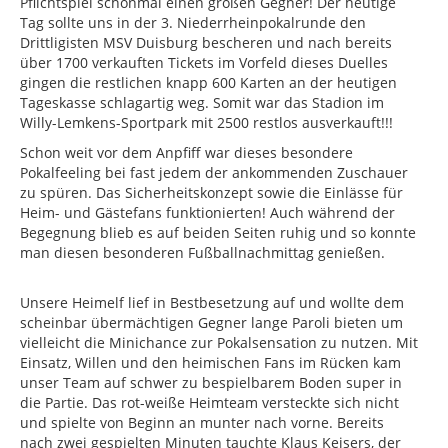
Pflichtspiel schonmal einen großen Gegner! Der heutige
Tag sollte uns in der 3. Niederrheinpokalrunde den
Drittligisten MSV Duisburg bescheren und nach bereits
über 1700 verkauften Tickets im Vorfeld dieses Duelles
gingen die restlichen knapp 600 Karten an der heutigen
Tageskasse schlagartig weg. Somit war das Stadion im
Willy-Lemkens-Sportpark mit 2500 restlos ausverkauft!!!
Schon weit vor dem Anpfiff war dieses besondere
Pokalfeeling bei fast jedem der ankommenden Zuschauer
zu spüren. Das Sicherheitskonzept sowie die Einlässe für
Heim- und Gästefans funktionierten! Auch während der
Begegnung blieb es auf beiden Seiten ruhig und so konnte
man diesen besonderen Fußballnachmittag genießen.
Unsere Heimelf lief in Bestbesetzung auf und wollte dem
scheinbar übermächtigen Gegner lange Paroli bieten um
vielleicht die Minichance zur Pokalsensation zu nutzen. Mit
Einsatz, Willen und den heimischen Fans im Rücken kam
unser Team auf schwer zu bespielbarem Boden super in
die Partie. Das rot-weiße Heimteam versteckte sich nicht
und spielte von Beginn an munter nach vorne. Bereits
nach zwei gespielten Minuten tauchte Klaus Keisers, der