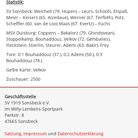
Statistik:
SV Sonsbeck: Weichelt (79. Hüpen) – Leurs, Schoofs, Elspaß,
Meier – Keisers (65. Alzedaue), Werner (67. Terfloth), Pütz,
Scheffler (60. van de Loo) Maas (67. Evertz) – Fuchs
MSV Duisburg: Coppens – Bakalorz (79. Ghindovean),
Stoppelkamp, Bouhaddouz, Velkov (72. Gembalies),
Fleckstein, Stierlin, Steurer, Ademi (63. Bakir), Frey
Tore: 0:1 Bouhaddouz (37.), 0:2 Ademi (50.), 0:3
Bouhaddouz (78.)
Gelbe Karte: Velkov
Zuschauer: 2500
Geschäftsstelle
SV 1919 Sonsbeck e.V.
im Willy-Lemkens-Sportpark
Parkstr. 8
47665 Sonsbeck
Satzung
,
Impressum
und
Datenschutzerklärung