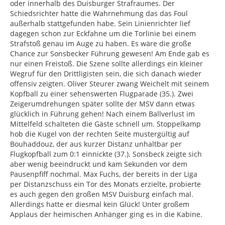
oder innerhalb des Duisburger Strafraumes. Der
Schiedsrichter hatte die Wahrnehmung das das Foul
außerhalb stattgefunden habe. Sein Linienrichter lief
dagegen schon zur Eckfahne um die Torlinie bei einem
Strafstoß genau im Auge zu haben. Es wäre die große
Chance zur Sonsbecker Führung gewesen! Am Ende gab es
nur einen Freistoß. Die Szene sollte allerdings ein kleiner
Wegruf für den Drittligisten sein, die sich danach wieder
offensiv zeigten. Oliver Steurer zwang Weichelt mit seinem
Kopfball zu einer sehenswerten Flugparade (35.). Zwei
Zeigerumdrehungen später sollte der MSV dann etwas
glücklich in Führung gehen! Nach einem Ballverlust im
Mittelfeld schalteten die Gäste schnell um. Stoppelkamp
hob die Kugel von der rechten Seite mustergültig auf
Bouhaddouz, der aus kurzer Distanz unhaltbar per
Flugkopfball zum 0:1 einnickte (37.). Sonsbeck zeigte sich
aber wenig beeindruckt und kam Sekunden vor dem
Pausenpfiff nochmal. Max Fuchs, der bereits in der Liga
per Distanzschuss ein Tor des Monats erzielte, probierte
es auch gegen den großen MSV Duisburg einfach mal.
Allerdings hatte er diesmal kein Glück! Unter großem
Applaus der heimischen Anhänger ging es in die Kabine.