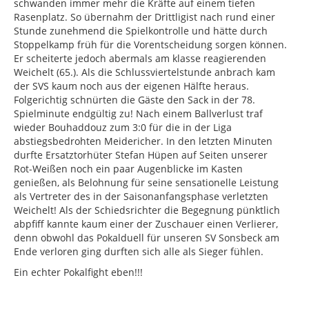
schwanden immer mehr die Kräfte auf einem tiefen
Rasenplatz. So übernahm der Drittligist nach rund einer
Stunde zunehmend die Spielkontrolle und hätte durch
Stoppelkamp früh für die Vorentscheidung sorgen können.
Er scheiterte jedoch abermals am klasse reagierenden
Weichelt (65.). Als die Schlussviertelstunde anbrach kam
der SVS kaum noch aus der eigenen Hälfte heraus.
Folgerichtig schnürten die Gäste den Sack in der 78.
Spielminute endgültig zu! Nach einem Ballverlust traf
wieder Bouhaddouz zum 3:0 für die in der Liga
abstiegsbedrohten Meidericher. In den letzten Minuten
durfte Ersatztorhüter Stefan Hüpen auf Seiten unserer
Rot-Weißen noch ein paar Augenblicke im Kasten
genießen, als Belohnung für seine sensationelle Leistung
als Vertreter des in der Saisonanfangsphase verletzten
Weichelt! Als der Schiedsrichter die Begegnung pünktlich
abpfiff kannte kaum einer der Zuschauer einen Verlierer,
denn obwohl das Pokalduell für unseren SV Sonsbeck am
Ende verloren ging durften sich alle als Sieger fühlen.
Ein echter Pokalfight eben!!!