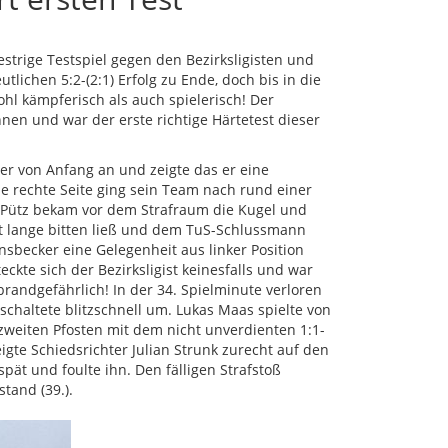
strige Testspiel gegen den Bezirksligisten und
lichen 5:2-(2:1) Erfolg zu Ende, doch bis in die
hl kämpferisch als auch spielerisch! Der
nen und war der erste richtige Härtetest dieser
er von Anfang an und zeigte das er eine
ne rechte Seite ging sein Team nach rund einer
s Pütz bekam vor dem Strafraum die Kugel und
cht lange bitten ließ und dem TuS-Schlussmann
sbecker eine Gelegenheit aus linker Position
kte sich der Bezirksligist keinesfalls und war
andgefährlich! In der 34. Spielminute verloren
schaltete blitzschnell um. Lukas Maas spielte von
 zweiten Pfosten mit dem nicht unverdienten 1:1-
igte Schiedsrichter Julian Strunk zurecht auf den
ät und foulte ihn. Den fälligen Strafstoß
tand (39.).