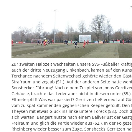
Zur zweiten Halbzeit wechselten unsere SVS-Fußballer kräfti
auch der dritte Neuzugang Linkenbach, kamen auf den Kunst
Torchance nachdem Seitenwechsel gehörte wieder den Gästen
Strafraum und zog ab (51.). Auf der anderen Seite hatte weni
Sonsbecker Führung! Nach einem Zuspiel von Jonas Gerritzen
Gehäuse, brachte das Leder aber nicht in diesem unter (55.)
Elfmeterpfiff! Was war passiert? Gerritzen ließ erneut auf 
vom zu spät kommenden gegnerischen Keeper gefoult. Den fä
Theysen mit etwas Glück ins linke untere Toreck (58.). Doch d
sich warten. Bangert nutzte nach einem Ballverlust der Gas
Freiraum und glich die Partie wieder aus (62.). In der Folge
Rheinberg wieder besser zum Zuge. Sonsbeck’s Gerritzen hat