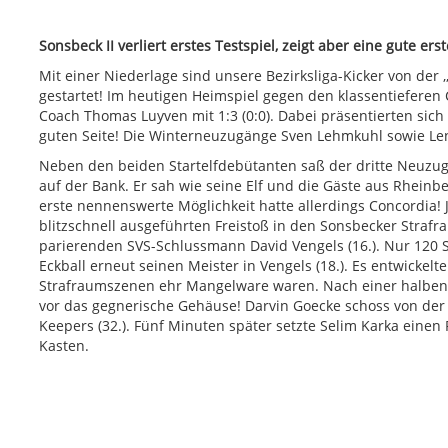
Sonsbeck II verliert erstes Testspiel, zeigt aber eine gute ers
Mit einer Niederlage sind unsere Bezirksliga-Kicker von der 
gestartet! Im heutigen Heimspiel gegen den klassentiefere
Coach Thomas Luyven mit 1:3 (0:0). Dabei präsentierten sic
guten Seite! Die Winterneuzugänge Sven Lehmkuhl sowie Lenn
Neben den beiden Startelfdebütanten saß der dritte Neuzug
auf der Bank. Er sah wie seine Elf und die Gäste aus Rheinber
erste nennenswerte Möglichkeit hatte allerdings Concordia
blitzschnell ausgeführten Freistoß in den Sonsbecker Strafr
parierenden SVS-Schlussmann David Vengels (16.). Nur 120
Eckball erneut seinen Meister in Vengels (18.). Es entwickelte
Strafraumszenen ehr Mangelware waren. Nach einer halben
vor das gegnerische Gehäuse! Darvin Goecke schoss von der
Keepers (32.). Fünf Minuten später setzte Selim Karka eine
Kasten.