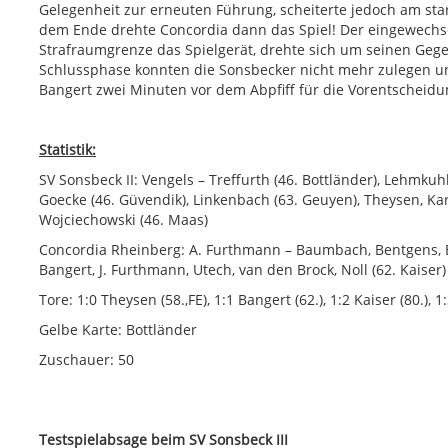
Gelegenheit zur erneuten Führung, scheiterte jedoch am st
dem Ende drehte Concordia dann das Spiel! Der eingewechs
Strafraumgrenze das Spielgerät, drehte sich um seinen Gegen
Schlussphase konnten die Sonsbecker nicht mehr zulegen un
Bangert zwei Minuten vor dem Abpfiff für die Vorentscheid
Statistik:
SV Sonsbeck II: Vengels – Treffurth (46. Bottländer), Lehmkuhl
Goecke (46. Güvendik), Linkenbach (63. Geuyen), Theysen, Kark
Wojciechowski (46. Maas)
Concordia Rheinberg: A. Furthmann – Baumbach, Bentgens, Be
Bangert, J. Furthmann, Utech, van den Brock, Noll (62. Kaiser)
Tore: 1:0 Theysen (58.,FE), 1:1 Bangert (62.), 1:2 Kaiser (80.), 1
Gelbe Karte: Bottländer
Zuschauer: 50
Testspielabsage beim SV Sonsbeck III