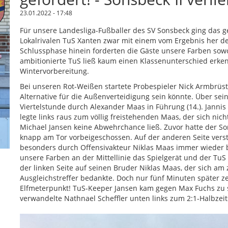
23.01.2022 - 17:48
Für unsere Landesliga-Fußballer des SV Sonsbeck ging das ge
Lokalrivalen TuS Xanten zwar mit einem vom Ergebnis her deut
Schlussphase hinein forderten die Gäste unsere Farben sowo
ambitionierte TuS ließ kaum einen Klassenunterschied erken
Wintervorbereitung.
Bei unseren Rot-Weißen startete Probespieler Nick Armbrüst
Alternative für die Außenverteidigung sein könnte. Über sei
Viertelstunde durch Alexander Maas in Führung (14.). Janni
legte links raus zum völlig freistehenden Maas, der sich ni
Michael Jansen keine Abwehrchance ließ. Zuvor hatte der Son
knapp am Tor vorbeigeschossen. Auf der anderen Seite verstec
besonders durch Offensivakteur Niklas Maas immer wieder br
unsere Farben an der Mittellinie das Spielgerät und der TuS 
der linken Seite auf seinen Bruder Niklas Maas, der sich am
Ausgleichstreffer bedankte. Doch nur fünf Minuten später ze
Elfmeterpunkt! TuS-Keeper Jansen kam gegen Max Fuchs zu sp
verwandelte Nathnael Scheffler unten links zum 2:1-Halbzeits