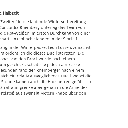
te Halbzeit
,,Zweiten“ in die laufende Wintervorbereitung
n Concordia Rheinberg unterlag das Team von
h die Rot-Weißen im ersten Durchgang von einer
art Linkenbach standen in der Startelf.
ang in der Winterpause, Leon Lossen, zunächst
g ordentlich die dieses Duell starteten. Die
! Jonas van den Brock wurde nach einem
aum geschickt, scheiterte jedoch am klasse
 Sekunden fand der Rheinberger nach einem
 sich ein relativ ausgeglichenes Duell, wobei die
 Stunde kamen auch die Hausherren gefährlich
 Strafraumgrenze aber genau in die Arme des
n Freistoß aus zwanzig Metern knapp über den