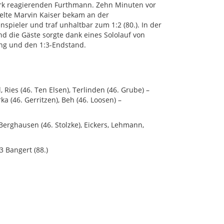
ark reagierenden Furthmann. Zehn Minuten vor
elte Marvin Kaiser bekam an der
spieler und traf unhaltbar zum 1:2 (80.). In der
d die Gäste sorgte dank eines Sololauf von
ung und den 1:3-Endstand.
, Ries (46. Ten Elsen), Terlinden (46. Grube) –
a (46. Gerritzen), Beh (46. Loosen) –
rghausen (46. Stolzke), Eickers, Lehmann,
:3 Bangert (88.)