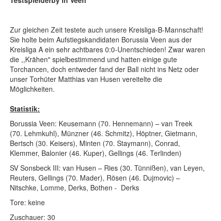
Testspielderby in Veen
Zur gleichen Zeit testete auch unsere Kreisliga-B-Mannschaft!
Sie holte beim Aufstiegskandidaten Borussia Veen aus der
Kreisliga A ein sehr achtbares 0:0-Unentschieden! Zwar waren
die ,,Krähen" spielbestimmend und hatten einige gute
Torchancen, doch entweder fand der Ball nicht ins Netz oder
unser Torhüter Matthias van Husen vereitelte die
Möglichkeiten.
Statistik:
Borussia Veen: Keusemann (70. Hennemann) – van Treek
(70. Lehmkuhl), Münzner (46. Schmitz), Höptner, Gietmann,
Bertsch (30. Keisers), Minten (70. Staymann), Conrad,
Klemmer, Balonier (46. Kuper), Gellings (46. Terlinden)
SV Sonsbeck III: van Husen – Ries (30. Tünnißen), van Leyen,
Reuters, Gellings (70. Mader), Rösen (46. Dujmovic) –
Nitschke, Lomme, Derks, Bothen - Derks
Tore: keine
Zuschauer: 30