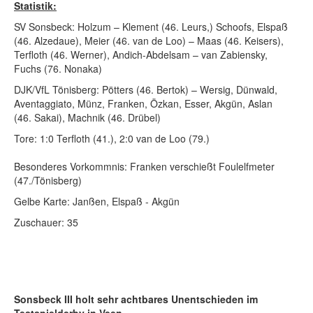
Statistik:
SV Sonsbeck: Holzum – Klement (46. Leurs,) Schoofs, Elspaß
(46. Alzedaue), Meier (46. van de Loo) – Maas (46. Keisers),
Terfloth (46. Werner), Andich-Abdelsam – van Zabiensky,
Fuchs (76. Nonaka)
DJK/VfL Tönisberg: Pötters (46. Bertok) – Wersig, Dünwald,
Aventaggiato, Münz, Franken, Özkan, Esser, Akgün, Aslan
(46. Sakai), Machnik (46. Drübel)
Tore: 1:0 Terfloth (41.), 2:0 van de Loo (79.)
Besonderes Vorkommnis: Franken verschießt Foulelfmeter
(47./Tönisberg)
Gelbe Karte: Janßen, Elspaß - Akgün
Zuschauer: 35
Sonsbeck III holt sehr achtbares Unentschieden im