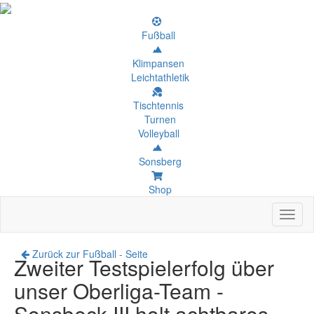
Fußball
Klimpansen
Leichtathletik
Tischtennis
Turnen
Volleyball
Sonsberg
Shop
Toggl
naviga
Zurück zur Fußball - Seite
Zweiter Testspielerfolg über
unser Oberliga-Team -
Sonsbeck III holt achtbares