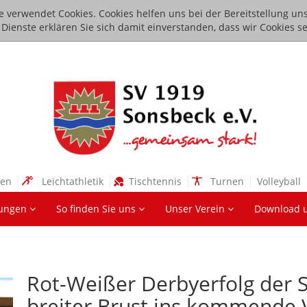
e verwendet Cookies. Cookies helfen uns bei der Bereitstellung uns
ienste erklären Sie sich damit einverstanden, dass wir Cookies se
sen
Leichtathletik
Tischtennis
Turnen
Volleyball
lungen
So finden Sie uns
Unser Verein
Download 
Rot-Weißer Derbyerfolg der S
breiter Brust ins kommende V