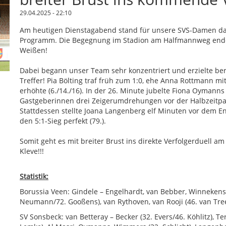
29.04.2025 - 22:10
Am heutigen Dienstagabend stand für unsere SVS-Damen das
Programm. Die Begegnung im Stadion am Halfmannweg endete
Weißen!
Dabei begann unser Team sehr konzentriert und erzielte ber
Treffer! Pia Bölting traf früh zum 1:0, ehe Anna Rottmann 
erhöhte (6./14./16). In der 26. Minute jubelte Fiona Oymanns
Gastgeberinnen drei Zeigerumdrehungen vor der Halbzeitpaus
Stattdessen stellte Joana Langenberg elf Minuten vor dem 
den 5:1-Sieg perfekt (79.).
Somit geht es mit breiter Brust ins direkte Verfolgerduell
Kleve!!!
Statistik:
Borussia Veen: Gindele – Engelhardt, van Bebber, Winnekens
Neumann/72. Gooßens), van Rythoven, van Rooji (46. van Tre
SV Sonsbeck: van Betteray – Becker (32. Evers/46. Köhlitz), T