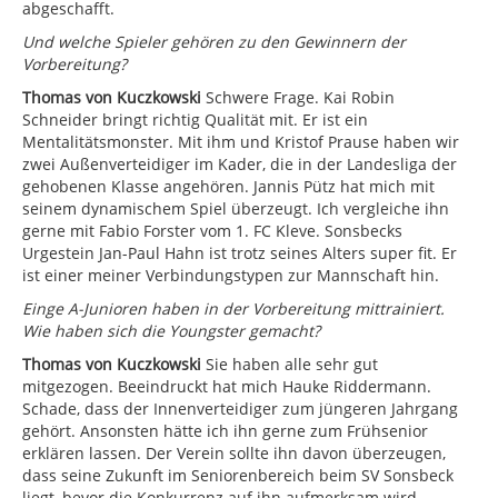
abgeschafft.
Und welche Spieler gehören zu den Gewinnern der
Vorbereitung?
Thomas von Kuczkowski
Schwere Frage. Kai Robin
Schneider bringt richtig Qualität mit. Er ist ein
Mentalitätsmonster. Mit ihm und Kristof Prause haben wir
zwei Außenverteidiger im Kader, die in der Landesliga der
gehobenen Klasse angehören. Jannis Pütz hat mich mit
seinem dynamischem Spiel überzeugt. Ich vergleiche ihn
gerne mit Fabio Forster vom 1. FC Kleve. Sonsbecks
Urgestein Jan-Paul Hahn ist trotz seines Alters super fit. Er
ist einer meiner Verbindungstypen zur Mannschaft hin.
Einge A-Junioren haben in der Vorbereitung mittrainiert.
Wie haben sich die Youngster gemacht?
Thomas von Kuczkowski
Sie haben alle sehr gut
mitgezogen. Beeindruckt hat mich Hauke Riddermann.
Schade, dass der Innenverteidiger zum jüngeren Jahrgang
gehört. Ansonsten hätte ich ihn gerne zum Frühsenior
erklären lassen. Der Verein sollte ihn davon überzeugen,
dass seine Zukunft im Seniorenbereich beim SV Sonsbeck
liegt, bevor die Konkurrenz auf ihn aufmerksam wird.