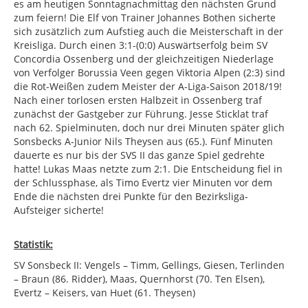
es am heutigen Sonntagnachmittag den nächsten Grund
zum feiern! Die Elf von Trainer Johannes Bothen sicherte
sich zusätzlich zum Aufstieg auch die Meisterschaft in der
Kreisliga. Durch einen 3:1-(0:0) Auswärtserfolg beim SV
Concordia Ossenberg und der gleichzeitigen Niederlage
von Verfolger Borussia Veen gegen Viktoria Alpen (2:3) sind
die Rot-Weißen zudem Meister der A-Liga-Saison 2018/19!
Nach einer torlosen ersten Halbzeit in Ossenberg traf
zunächst der Gastgeber zur Führung. Jesse Sticklat traf
nach 62. Spielminuten, doch nur drei Minuten später glich
Sonsbecks A-Junior Nils Theysen aus (65.). Fünf Minuten
dauerte es nur bis der SVS II das ganze Spiel gedrehte
hatte! Lukas Maas netzte zum 2:1. Die Entscheidung fiel in
der Schlussphase, als Timo Evertz vier Minuten vor dem
Ende die nächsten drei Punkte für den Bezirksliga-
Aufsteiger sicherte!
Statistik:
SV Sonsbeck II: Vengels – Timm, Gellings, Giesen, Terlinden
– Braun (86. Ridder), Maas, Quernhorst (70. Ten Elsen),
Evertz – Keisers, van Huet (61. Theysen)