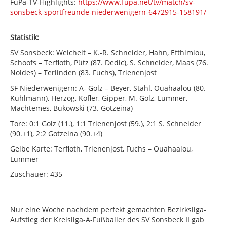
FuPa-TV-Highlights:
https://www.fupa.net/tv/match/sv-
sonsbeck-sportfreunde-niederwenigern-6472915-158191/
Statistik:
SV Sonsbeck: Weichelt – K.-R. Schneider, Hahn, Efthimiou,
Schoofs – Terfloth, Pütz (87. Dedic), S. Schneider, Maas (76.
Noldes) – Terlinden (83. Fuchs), Trienenjost
SF Niederwenigern: A- Golz – Beyer, Stahl, Ouahaalou (80.
Kuhlmann), Herzog, Köfler, Gipper, M. Golz, Lümmer,
Machtemes, Bukowski (73. Gotzeina)
Tore: 0:1 Golz (11.), 1:1 Trienenjost (59.), 2:1 S. Schneider
(90.+1), 2:2 Gotzeina (90.+4)
Gelbe Karte: Terfloth, Trienenjost, Fuchs – Ouahaalou,
Lümmer
Zuschauer: 435
Nur eine Woche nachdem perfekt gemachten Bezirksliga-
Aufstieg der Kreisliga-A-Fußballer des SV Sonsbeck II gab