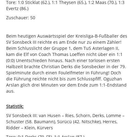
Tore: 1:0 Sticklat (62.), 1:1 Theysen (65.), 1:2 Maas (70.), 1:3
Evertz (86.)
Zuschauer: 50
Beim heutigen Auswärtsspiel der Kreisliga-B-Fußballer des
SV Sonsbeck III reichte es am Ende nur zu einem Zähler!
Beim Schlusslicht der Gruppe 1, dem TuS Asterlagen II,
kam die Elf von Coach Thomas Loeffen nicht über ein 1:1
(0:0) Unentschieden hinaus. Nach einer torlosen ersten
Halbzeit brachte Christian Derks die Sonsbecker in der 79.
Spielminute durch einen Foulelfmeter in Führung! Doch
die Führung reichte nicht bis zum Schlusspfiff. Oguzhan
Arslan glich drei Minuten vor dem Ende zum 1:1-Endstand
aus.
Statistik:
SV Sonsbeck III: van Husen – Ries, Schorn, Derks, Lomme –
Schuster (58. Baumann), Sürücü (42. Nitschke), Herres,
Ridder – Klein, Kürvers
Tore: 0:1 Derks (79.,FE), 1:1 Arslan (87.)