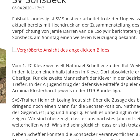
06.04.2020 - 17:13
Fußball-Landesligist SV Sonsbeck arbeitet trotz der Ungewi
aktuell bereits mit Hochdruck an der Zusammenstellung de
Verpflichtung von Jamie Darren van de Loo (wir berichteten) 
Sonsbeck, am Sonntag einen weiteren Neuzugang bekannt.
Vom 1. FC Kleve wechselt Nathnael Scheffler zu den Rot-Wei
in den letzten eineinhalb Jahren in Kleve. Dort absolvierte e
Oberliga. Für die zweite Mannschaft der Klever in der Bezirks
Treffer. In der A-Jugend trug der defensive Mittelfeldspiel
Arminia Klosterhardt jeweils in der U19-Bundesliga.
SVS-Trainer Heinrich Losing freut sich über die Zusage des
dringend noch einen Mann für die Sechser-Position. Nathnae
der Gegend, ist jung und hungrig. Er will es unbedingt in d
zeigen. Wir sind überzeugt, dass er uns nächstes Jahr mit s
weiterhelfen wird. Wir sind sehr glücklich, dass er sich trot
Neben Scheffler konnten die Sonsbecker Verantwortlichen a