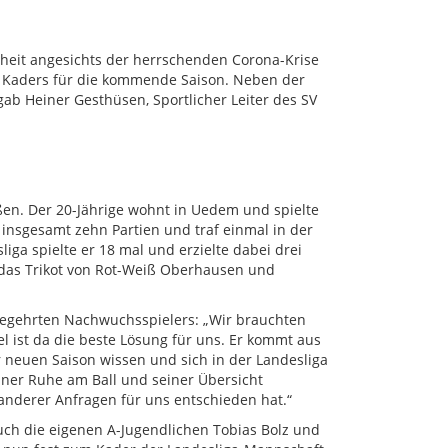
ssheit angesichts der herrschenden Corona-Krise
s Kaders für die kommende Saison. Neben der
gab Heiner Gesthüsen, Sportlicher Leiter des SV
ßen. Der 20-Jährige wohnt in Uedem und spielte
r insgesamt zehn Partien und traf einmal in der
liga spielte er 18 mal und erzielte dabei drei
er das Trikot von Rot-Weiß Oberhausen und
 begehrten Nachwuchsspielers: „Wir brauchten
l ist da die beste Lösung für uns. Er kommt aus
er neuen Saison wissen und sich in der Landesliga
einer Ruhe am Ball und seiner Übersicht
z anderer Anfragen für uns entschieden hat.“
uch die eigenen A-Jugendlichen Tobias Bolz und