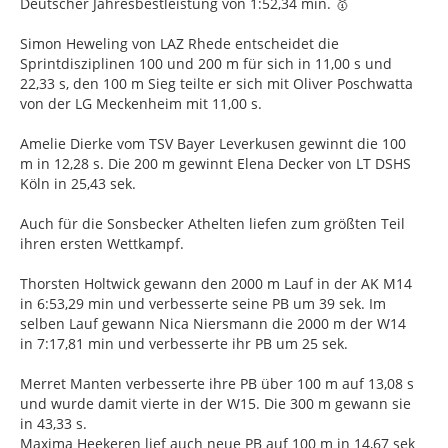
Deutscher Jahresbestleistung von 1:52,34 min. 🥇
Simon Heweling von LAZ Rhede entscheidet die
Sprintdisziplinen 100 und 200 m für sich in 11,00 s und
22,33 s, den 100 m Sieg teilte er sich mit Oliver Poschwatta
von der LG Meckenheim mit 11,00 s.
Amelie Dierke vom TSV Bayer Leverkusen gewinnt die 100
m in 12,28 s. Die 200 m gewinnt Elena Decker von LT DSHS
Köln in 25,43 sek.
Auch für die Sonsbecker Athelten liefen zum größten Teil
ihren ersten Wettkampf.
Thorsten Holtwick gewann den 2000 m Lauf in der AK M14
in 6:53,29 min und verbesserte seine PB um 39 sek. Im
selben Lauf gewann Nica Niersmann die 2000 m der W14
in 7:17,81 min und verbesserte ihr PB um 25 sek.
Merret Manten verbesserte ihre PB über 100 m auf 13,08 s
und wurde damit vierte in der W15. Die 300 m gewann sie
in 43,33 s.
Maxima Heekeren lief auch neue PB auf 100 m in 14,67 sek