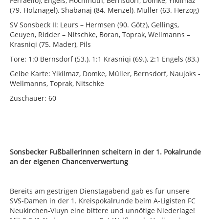
Ferraello), Engels, Hochmuth, Bernsdorf, Domke, Yikilmaz
(79. Holznagel), Shabanaj (84. Menzel), Müller (63. Herzog)
SV Sonsbeck II: Leurs – Hermsen (90. Götz), Gellings,
Geuyen, Ridder – Nitschke, Boran, Toprak, Wellmanns –
Krasniqi (75. Mader), Pils
Tore: 1:0 Bernsdorf (53.), 1:1 Krasniqi (69.), 2:1 Engels (83.)
Gelbe Karte: Yikilmaz, Domke, Müller, Bernsdorf, Naujoks -
Wellmanns, Toprak, Nitschke
Zuschauer: 60
Sonsbecker Fußballerinnen scheitern in der 1. Pokalrunde
an der eigenen Chancenverwertung
Bereits am gestrigen Dienstagabend gab es für unsere
SVS-Damen in der 1. Kreispokalrunde beim A-Ligisten FC
Neukirchen-Vluyn eine bittere und unnötige Niederlage!