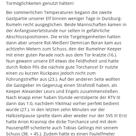
Tormöglichkeiten genutzt hätten!
Bei sommerlichen Temperaturen begann die zweite
Gastpartie unserer Elf binnen weniger Tage in Duisburg-
Rumeln recht ausgeglichen. Beide Mannschaften kamen in
der Anfangsviertelstunde nur selten in gefährliche
Abschlusspositionen. Die erste Torgelegenheiten hatten
dann aber unsere Rot-Weißen! Demircan Boran kam aus
achtzehn Metern zum Schuss, den der Rumelner Keeper
mit einer guten Parade noch aus dem Tor kratzte (16.).
Nun gewann unsere Elf etwas die Feldhoheit und hatte
durch Robin Pils die nächste gute Torchance! Er nutzte
einen zu kurzen Rückpass jedoch nicht zum
Führungstreffer aus (23.). Auf der anderen Seite wollten
die Gastgeber im Gegenzug einen Strafstoß haben, als
Keeper Alexander Leurs und Engels zusammenstießen.
Nach knapp einer haben Stunde verstolperte der RTV III
dann das 1:0, nachdem Yikilmaz vorher perfekt bedient
wurde (27.). In den letzten zehn Minuten vor der
Halbzeitpause spielte dann aber wieder nur der SVS II! Erst
hatte Arion Krasniqi die dicke Torchance und mit dem
Pausenpfiff scheiterte auch Tobias Gellings mit seinem
Schuss (38. + 45.). Zudem hätte es einen Foulelfmeter