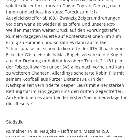
spielte dieser links raus zu Dogan Toprak. Der zog nach
innen und schloss ins kurze Toreck zum 1:1-
Ausgleichstreffer ab (69.). Zwanzig Zeigerumdrehungen
vor dem war also wieder alles offen! Und unsere Rot-
Weißen machten weiter Druck auf den Führungstreffer.
Rumeln dagegen lauerte auf Kontersituationen um zum
Erfolg zu kommen und so kam es dann auch! Die
Schlussphase lief schon da konterte der RTV III nach einer
Ecke der Gäste eiskalt. Niklas Engels versenkte die Kugel
aus der Drehung unhaltbar ins obere Toreck, 2:1 (81.). In
der Folgezeit warfen unser SVS alles nach vorne und kam
zu weiteren Chancen. Allerdings scheiterte Robin Pils mit
seinem Kopfball aus kurzer Distanz (84.). In der
Nachspielzeit verhinderte Keeper Leurs mit einer starken
Rettungstat im Eins gegen Eins den dritten Gegentreffer.
Am Ende blieb es aber bei der ersten Saisonniederlage für
die ,,Reserve“!
Statistik:
Rumelner TV III: Naujoks – Hoffmann, Messina (90.