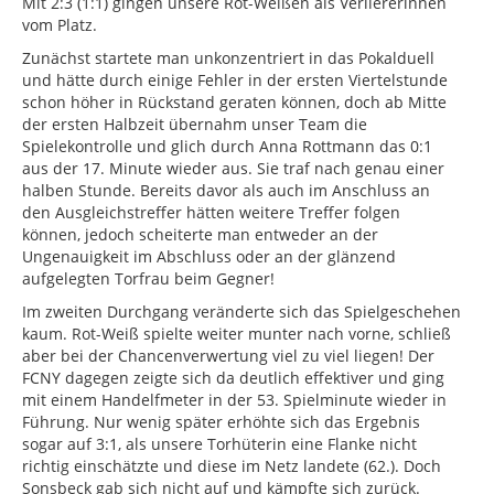
Mit 2:3 (1:1) gingen unsere Rot-Weißen als Verliererinnen
vom Platz.
Zunächst startete man unkonzentriert in das Pokalduell
und hätte durch einige Fehler in der ersten Viertelstunde
schon höher in Rückstand geraten können, doch ab Mitte
der ersten Halbzeit übernahm unser Team die
Spielekontrolle und glich durch Anna Rottmann das 0:1
aus der 17. Minute wieder aus. Sie traf nach genau einer
halben Stunde. Bereits davor als auch im Anschluss an
den Ausgleichstreffer hätten weitere Treffer folgen
können, jedoch scheiterte man entweder an der
Ungenauigkeit im Abschluss oder an der glänzend
aufgelegten Torfrau beim Gegner!
Im zweiten Durchgang veränderte sich das Spielgeschehen
kaum. Rot-Weiß spielte weiter munter nach vorne, schließ
aber bei der Chancenverwertung viel zu viel liegen! Der
FCNY dagegen zeigte sich da deutlich effektiver und ging
mit einem Handelfmeter in der 53. Spielminute wieder in
Führung. Nur wenig später erhöhte sich das Ergebnis
sogar auf 3:1, als unsere Torhüterin eine Flanke nicht
richtig einschätzte und diese im Netz landete (62.). Doch
Sonsbeck gab sich nicht auf und kämpfte sich zurück.